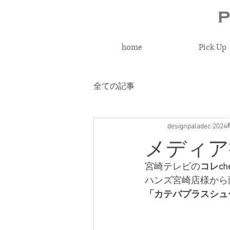
home
Pick Up
全ての記事
designpaladec
202
メディア
宮崎テレビの
コレche
ハンズ宮崎店様から
「カテバプラスシュ