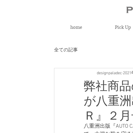
home
Pick Up
全ての記事
designpaladec
202
弊社商品
が八重洲
Ｒ』２月
八重洲出版『AUTO 