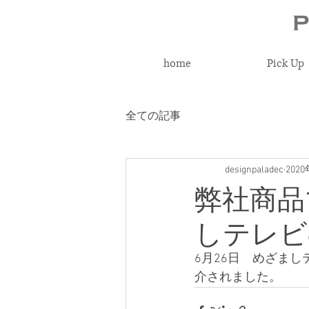
home
Pick Up
全ての記事
designpaladec
202
弊社商品
しテレビ
6月26日　めざま
介されました。