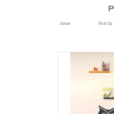
home
Pick Up