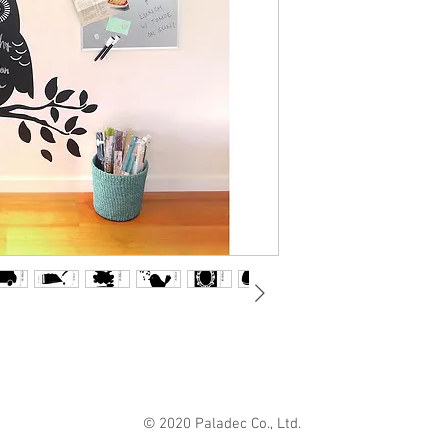
グ・玄関の壁や冷
主材：PVC
簡単に消せます。
付属品：チョーク白・
ク白・赤・青３色
MADE IN CHINA
© 2020 Paladec Co., Ltd.