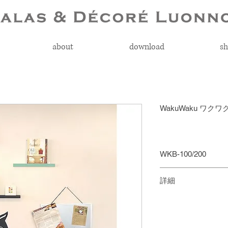
about
download
sh
WakuWaku ワク
WKB-100/200
￥1,500 + 税
詳細
台紙サイズ (cm)：50x
粘着シートでクロ
100 A・B・E・F/5
けられます。イン
K/50x85：WKB-100