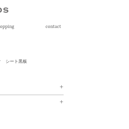
opping
contact
ワク シート黒板
66：WKB-100 J/50x70：WKB-
ス壁・ガラスなどに簡単に貼り付
0x70：WKB-100 C・D・G・I・
テリアや伝言板として、リビン
 H/45x200：WKB-200