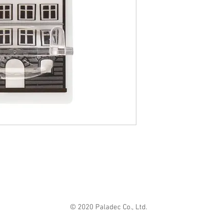
います。（※一部
MADE IN TAIWAN
ては、収納できな
お部屋の中を可愛
デザインのシート
面ならどこにでも
ッチンなどの水周
に、簡単に収納フ
でなく、はがし跡
り替えられます。
みを作ってみて下
© 2020 Paladec Co., Ltd.