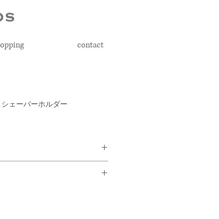
opping
contact
ィス シェーバーホルダー
ちなシェーバーを収納するホルダ
 × D23mm
ーをすぐ手に取りやすい形状で、
わず様々なシェーバーに対応して
ト・PET・PP・SEBS