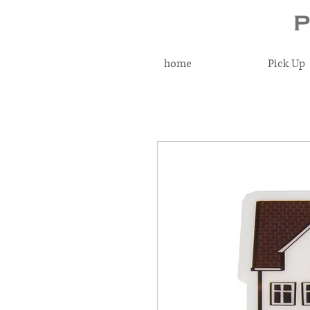
home
Pick Up