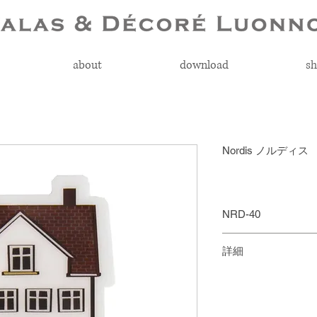
about
download
sh
Nordis ノルデ
NRD-40
￥450 + 税
詳細
収納場所に困りが
サイズ：W47 × H71
ーです。シェーバ
耐荷重200g
男性用・女性用問
主材：ポリカーボネイ