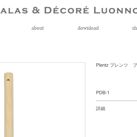
about
download
sh
Plentz プレンツ
PDB-1
￥500 + 税
詳細
飾りたくなるよう
サイズ：W38 × H11
す。かわいい外観
主材：竹・ナイロ
が気になった時に
MADE IN CHINA