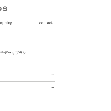
opping
contact
 プチデッキブラシ
なお掃除用のミニデッキブラシで
4 × D17mm
なので目のつく所に置いて、汚れ
ン
サッとお掃除できます。蛇口の周