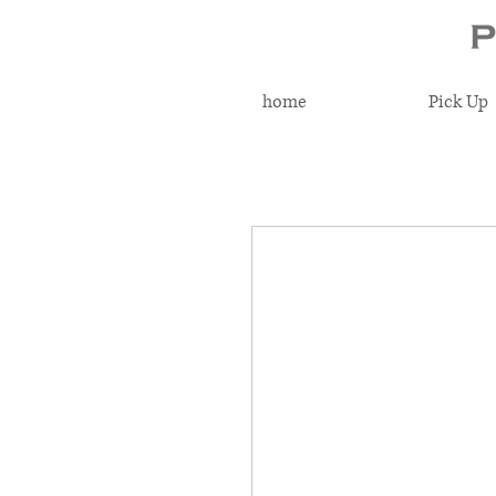
home
Pick Up