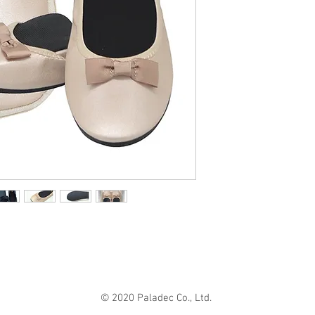
靴主材： 合成皮革
ポーチ主材： PU
※サイズはあくま
MADE IN CHINA
うに足幅を細めに
い方はワンサイズ
S サイズ：22.0 ～ 2
M サイズ：23.5 ～ 2
L サイズ：24.5 ～ 2
© 2020 Paladec Co., Ltd.