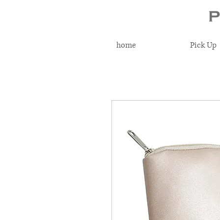
home
Pick Up