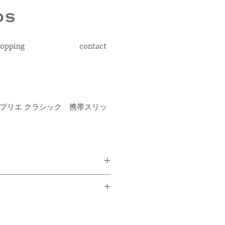
opping
contact
ssic レ プリエ クラシック 携帯スリッ
ムパイピングで優しく足にフィッ
 × H13 × D5cm
と歩きやすさを兼ね備えたシュー
H30 × D17cm