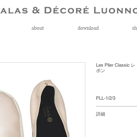
about
download
sh
Les Plier Cla
ポン
PLL-1/2/3
￥2,980 + 税
詳細
柔らかい生地とゴ
ポーチ収納時： 約 W17
トします。携帯性
バッグ時： 約 W40 × 
ズです。