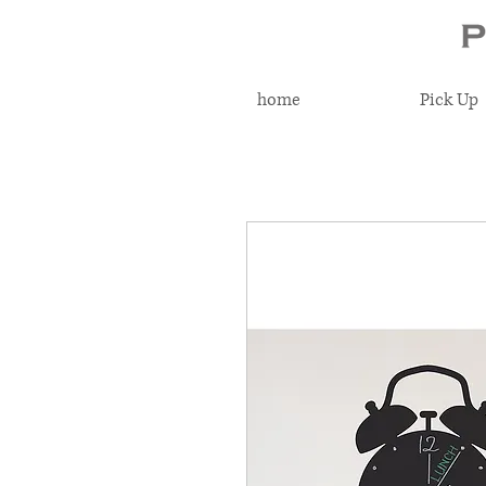
home
Pick Up