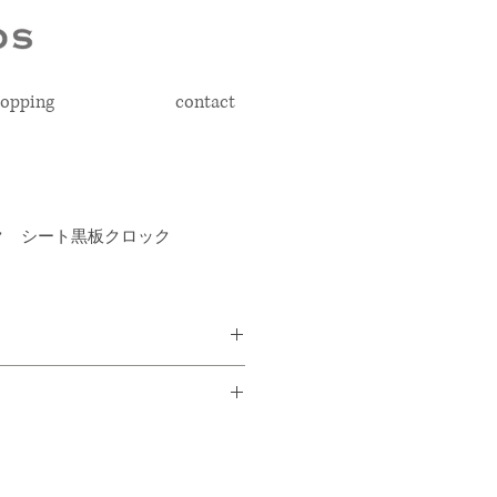
opping
contact
クワク シート黒板クロック
水拭きで消せるシート黒板クロッ
・真鍮
なので、壁に穴を開けずに使用で
・赤・青・黄・緑(日本製)・単3
スケジュールを書き込んだり、オ
)・取扱説明書・保証書 (6ヶ月)