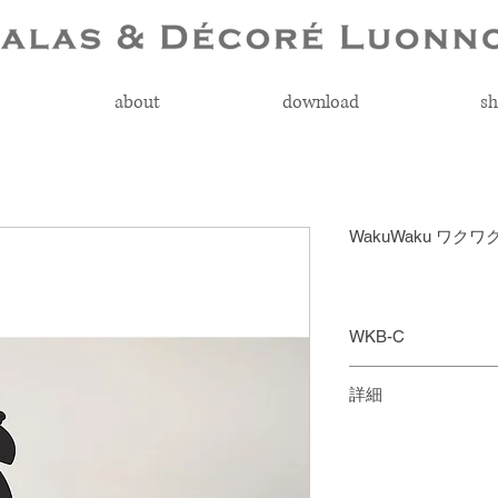
about
download
sh
WakuWaku ワ
WKB-C
￥3,000 + 税
詳細
チョークで描いて
主材：PVC・EVA
ク。ステッカー式
付属品：チョーク白
きます。お子様の
電池1ヶ(モニター用